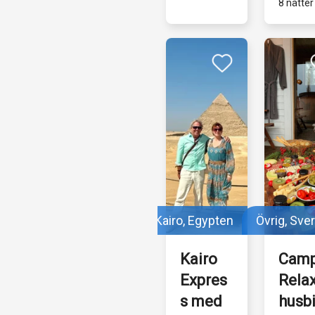
8 nätter
Kairo, Egypten
Övrig, Sve
Kairo 
Camp
Expres
Relax 
s med 
husbi