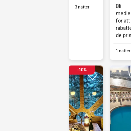
stenka
Bli 
3 nätter
från 
medle
Karls
för att 
nas...
rabatt
de pri
1 nätter
-10%