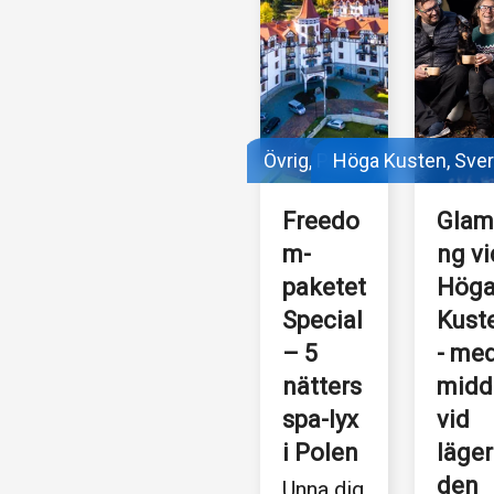
Övrig, Polen
Höga Kusten, Sver
Freedo
Glam
m-
ng vi
paketet 
Höga
Special 
Kuste
– 5 
- med
nätters 
midd
spa-lyx 
vid 
i Polen
läger
den
Unna dig 