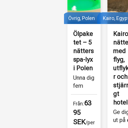
Övrig, Polen
Kairo, Egyp
Ölpake
Kairo
tet – 5 
nätte
nätters 
med 
spa-lyx 
flyg, 
i Polen
utfly
r och
Unna dig 
stjär
fem 
avslapp
gt 
nande 
hotel
63
Från:
nätter 
95 
Ge dig
med öl, 
ut på 
SEK
/per 
ölbad 