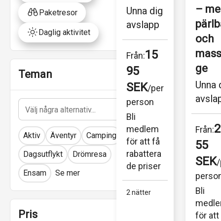
– me
Unna dig 
Paketresor
pärlb
avslapp
Daglig aktivitet
ning 
och 
med spa 
mass
15
Från:
och 
ge
95 
Teman
wellnes
Unna d
SEK
/per 
s på 
avsla
person
vackra 
ning 
Bli 
Park 
med s
2
medlem 
Från:
Hotel i 
Aktiv
Äventyr
Camping
och 
för att få 
55 
västra 
welln
rabattera
Dagsutflykt
Drömresa
SEK
Polen. 
/
de priser
s på 
Ensam
Se mer
Detta...
perso
vackra
Bli 
2 nätter
Park 
medle
Hotel 
Pris
för att 