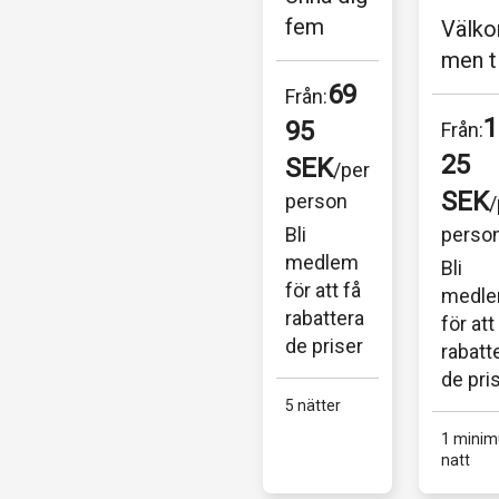
fem 
Välk
nätter 
men til
med spa 
Glamp
69
Från:
och 
g Hög
1
95 
Från:
wellnes
Kusten
25 
SEK
/per 
s på 
en pla
SEK
person
/
vackra 
där du
Bli 
perso
Hotel 
kan 
medlem 
Bli 
Buczyńs
upplev
för att få 
medle
ki i 
nature
rabattera
för att 
västra 
lugn...
de priser
rabatt
Polen...
de pri
5 nätter
1 minim
natt