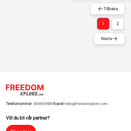
Tillbaka
1
2
Nästa
Telefonnummer
: 0849009889
E-post
:
hello@freedomxplore.com
Vill du bli vår partner?