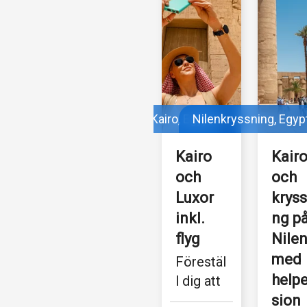
Kairo, Egypten
Nilenkryssning, Egyp
Kairo 
Kairo
och 
och 
Luxor 
kryss
inkl. 
ng på
flyg
Nilen
med 
Förestäl
help
l dig att 
sätta 
sion 