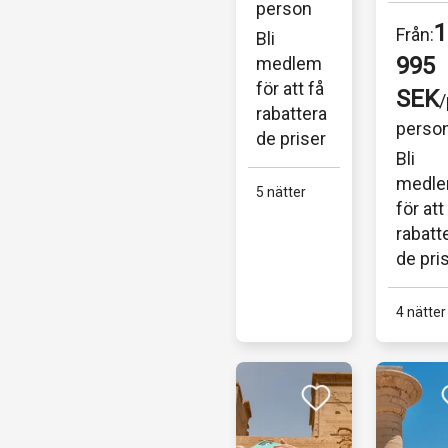
exklus
person
och 
resa til
1
Från:
Bli 
wellnes
Egypt
995 
medlem 
s på 
och 
för att få 
SEK
/
vackra 
Kairo 
rabattera
perso
Hotel...
de priser
en av 
Bli 
världe
medle
5 nätter
mest..
för att 
rabatt
de pri
4 nätter