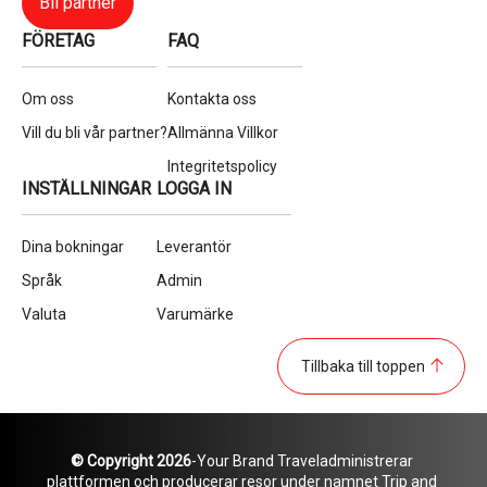
Bli partner
FÖRETAG
FAQ
Om oss
Kontakta oss
Vill du bli vår partner?
Allmänna Villkor
Integritetspolicy
INSTÄLLNINGAR
LOGGA IN
Dina bokningar
Leverantör
Språk
Admin
Valuta
Varumärke
Tillbaka till toppen
© Copyright 2026
-
Your Brand Travel
administrerar 
plattformen och producerar resor under namnet Trip and 