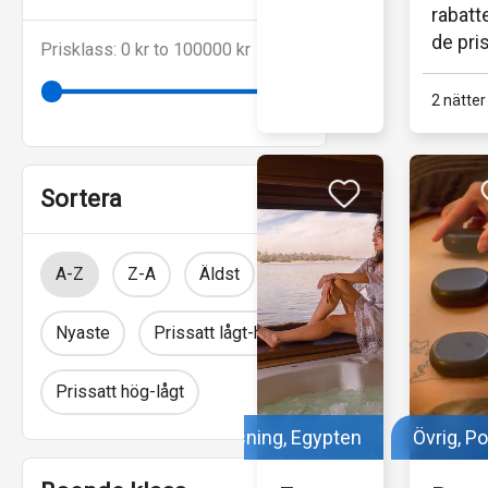
västra
rabatt
Polen.
de pri
Prisklass: 0 kr to 100000 kr
Detta.
2 nätter
Sortera
A-Z
Z-A
Äldst
Nyaste
Prissatt lågt-högt
Prissatt hög-lågt
Nilenkryssning, Egypten
Övrig, P