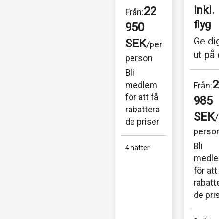
foten på 
inkl. 
22
Från:
sand 
flyg
950 
som 
Ge dig
SEK
/per 
viskar 
ut på 
person
legende
resa til
Bli 
r, där 
civilis
2
medlem 
Från:
historia 
onens
för att få 
985 
och 
vagga 
rabattera
SEK
kultur...
/
de priser
med v
perso
8 
Bli 
4 nätter
nätter
medle
upptä
för att 
tsfärd 
rabatt
av...
de pri