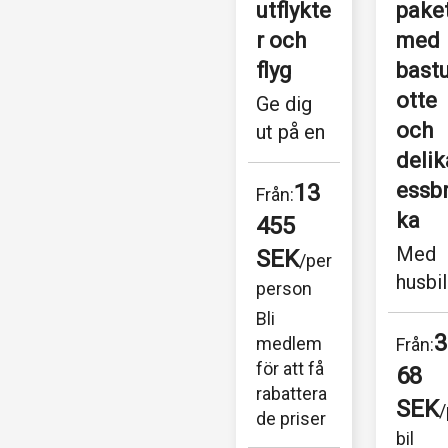
utflykte
paket
r och 
med 
flyg
bastu
otte 
Ge dig 
och 
ut på en 
egyptisk 
delik
odyssé 
essbr
13
Från:
skräddar
ka
455 
sydd 
Med 
SEK
/per 
just för 
husbil
person
dig, med 
parke
Bli 
start 
d prec
3
medlem 
Från:
från...
vid 
för att få 
68 
vattnet
rabattera
SEK
/
de priser
bara e
bil