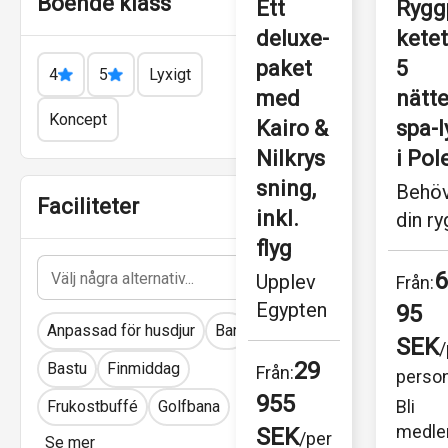
Boende klass
Ett 
Rygg
deluxe-
ketet
paket 
5 
4
5
Lyxigt
med 
nätte
Koncept
Kairo & 
spa-ly
Nilkrys
i Pol
sning, 
Behöv
Faciliteter
inkl. 
din ry
flyg
lite 
extra 
6
Upplev 
Från:
omta
Egypten
95 
e? Unn
Anpassad för husdjur
Bar
s 
SEK
/
dig fe
fasciner
29
Bastu
Finmiddag
Från:
perso
avsla
ande 
955 
Bli 
Frukostbuffé
Golfbana
nande 
charm 
medle
SEK
/per 
nätter 
Se mer