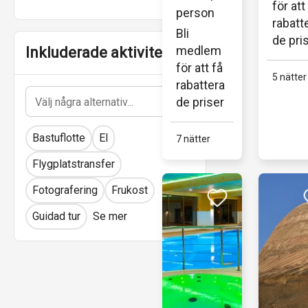
med 
för att 
person
med 
vårt 
rabatt
Bli 
spa...
lyxiga 
de pri
medlem 
Inkluderade aktiviteter
äventyr 
för att få 
från 
5 nätter
rabattera
Kairos 
de priser
hjärta 
till...
Bastuflotte
El
7 nätter
Flygplatstransfer
Fotografering
Frukost
Guidad tur
Se mer