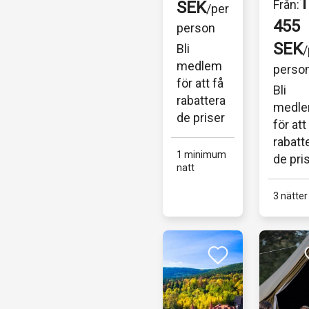
resa til
1
Från:
SEK
/per 
n i den 
Egypt
455 
person
mysiga 
s 
SEK
Bli 
/
designk
pulse
medlem 
perso
ojan 
de 
för att få 
Bli 
”Oddis 
hjärta, 
rabattera
medle
Öga” 
där 
de priser
för att 
på...
histor
rabatt
ns 
1 minimum 
de pri
natt
vingsl
..
3 nätter