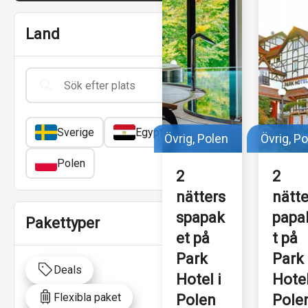
Land
Sverige
Egypten
Övrig, Polen
Övrig, P
Polen
2 
2 
nätters 
nätte
spapak
papa
Pakettyper
et på 
t på 
Park 
Park 
Deals
Hotel i 
Hotel 
Flexibla paket
Polen
Polen