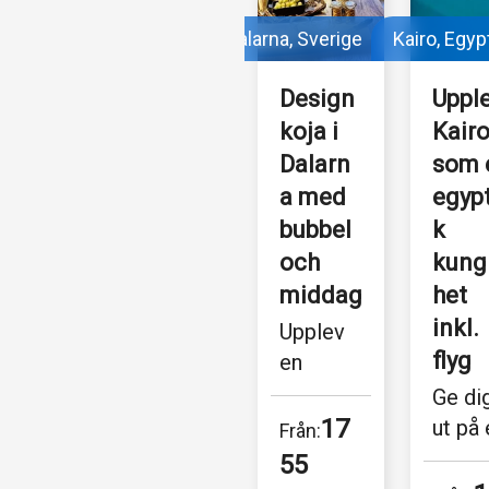
Dalarna, Sverige
Kairo, Egyp
Design
Upple
koja i 
Kairo
Dalarn
som 
a med 
egypt
bubbel 
k 
och 
kung
middag
het 
inkl. 
Upplev 
flyg
en 
njutbar 
Ge dig
paus 
17
ut på 
Från:
från 
exklus
55 
vardage